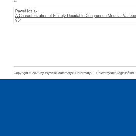
1.
Paweł Idziak
A Characterization of Finitely Decidable Congruence Modular Varieti
934
Copyright © 2026 by Wydział Matematyki i Informatyki - Uniwersystet Jagielloński