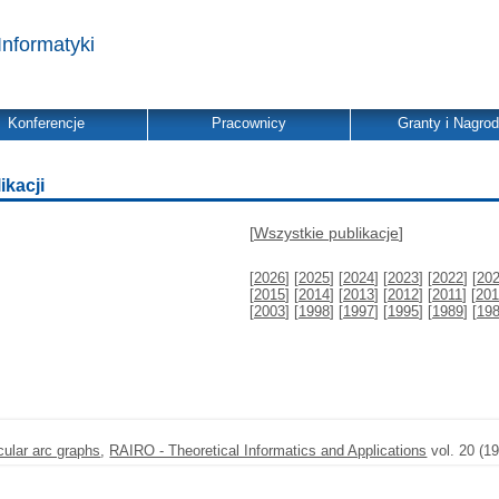
Informatyki
Konferencje
Pracownicy
Granty i Nagro
ikacji
[
Wszystkie publikacje
]
[
2026
] [
2025
] [
2024
] [
2023
] [
2022
] [
20
[
2015
] [
2014
] [
2013
] [
2012
] [
2011
] [
201
[
2003
] [
1998
] [
1997
] [
1995
] [
1989
] [
19
rcular arc graphs
,
RAIRO - Theoretical Informatics and Applications
vol. 20 (1