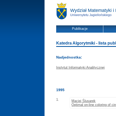
Wydział Matematyki i 
Uniwersytetu Jagiellońskiego
Publikacje
Katedra Algorytmiki - lista publ
Nadjednostka:
Instytut Informatyki Analitycznej
1995
1.
Maciej Ślusarek
Optimal on-line coloring of ci