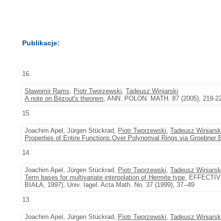
Publikacje:
16.
Sławomir Rams
,
Piotr Tworzewski
,
Tadeusz Winiarski
A note on Bézout's theorem
, ANN. POLON. MATH. 87 (2005), 219-2
15.
Joachim Apel, Jürgen Stückrad,
Piotr Tworzewski
,
Tadeusz Winiarsk
Properties of Entire Functions Over Polynomial Rings via Groebner
14.
Joachim Apel, Jürgen Stückrad,
Piotr Tworzewski
,
Tadeusz Winiarsk
Term bases for multivariate interpolation of Hermite type
, EFFECTI
BIAŁA, 1997). Univ. Iagel. Acta Math. No. 37 (1999), 37--49
13.
Joachim Apel, Jürgen Stückrad,
Piotr Tworzewski
,
Tadeusz Winiarsk