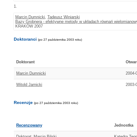
1.
Marcin Dumnicki
,
Tadeusz Winiarski
Bazy Grobnera - efektywne metody w układach równań wielomianow
KRAKÓW 2007
Doktoranci
(po 27 października 2003 roku)
Doktorant
Otwar
Marcin Dumnicki
2004-
Witold Jarnicki
2003-
Recenzje
(po 27 października 2003 roku)
Recenzowany
Jednostka
Doktorat: Marcin Bilski
Katedra Teor