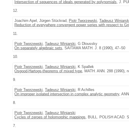
Intersection of sequences of ideals generated by polynomials
, J. P
12.
Joachim Apel, Jürgen Stückrad,
Piotr Tworzewski
,
Tadeusz Winiarsk
Reduction of everywhere convergent power series with respect to G
11.
Piotr Tworzewski
,
Tadeusz Winiarski
, G Dloussky
On separately algebraic sets
, SAITAMA MATH. J. 8 (1990), 47--50
10.
Piotr Tworzewski
,
Tadeusz Winiarski
, K Spallek
Osgood-Hartogs-theorems of mixed type
, MATH. ANN. 288 (1990), no
9.
Piotr Tworzewski
,
Tadeusz Winiarski
, R Achilles
On improper isolated intersection in complex analytic geometry
, ANN
8.
Piotr Tworzewski
,
Tadeusz Winiarski
Cycles of zeroes of holomorphic mappings
, BULL. POLISH ACAD. SCI
7.