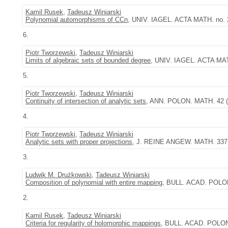
Kamil Rusek
,
Tadeusz Winiarski
Polynomial automorphisms of CCn
, UNIV. IAGEL. ACTA MATH. no. 2
6.
Piotr Tworzewski
,
Tadeusz Winiarski
Limits of algebraic sets of bounded degree
, UNIV. IAGEL. ACTA MATH
5.
Piotr Tworzewski
,
Tadeusz Winiarski
Continuity of intersection of analytic sets
, ANN. POLON. MATH. 42 (1
4.
Piotr Tworzewski
,
Tadeusz Winiarski
Analytic sets with proper projections
, J. REINE ANGEW. MATH. 337 (
3.
Ludwik M. Drużkowski
,
Tadeusz Winiarski
Composition of polynomial with entire mapping
, BULL. ACAD. POLON.
2.
Kamil Rusek
,
Tadeusz Winiarski
Criteria for regularity of holomorphic mappings
, BULL. ACAD. POLON. 