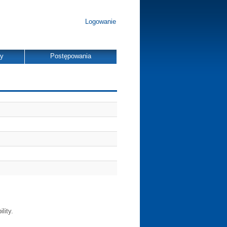
Logowanie
dy
Postępowania
lity.