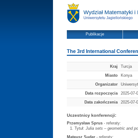
Wydział Matematyki i 
Uniwersytetu Jagiellońskiego
Publikacje
The 3rd International Confere
Kraj
Turcja
Miasto
Konya
Organizator
Uniwersyt
Data rozpoczęcia
2025-07-
Data zakończenia
2025-07-
Uczestnicy konferencji:
Przemysław Sprus
- referaty:
Tytuł:
Julia sets – geometric and pot
Mateusz Suder
- referaty: