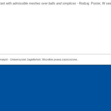
ant with admissible meshes over balls and simplices
- Rodzaj: Poster, W sesj
matyki - Uniwersystet Jagielloński. Wszelkie prawa zastrzeżone.