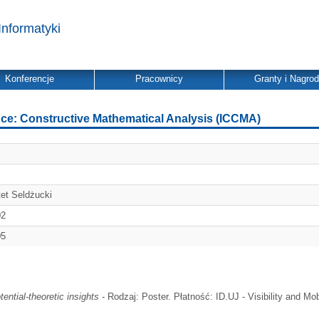
Informatyki
Konferencje
Pracownicy
Granty i Nagro
nce: Constructive Mathematical Analysis (ICCMA)
et Seldżucki
02
05
ential-theoretic insights
- Rodzaj: Poster. Płatność: ID.UJ - Visibility and Mobi