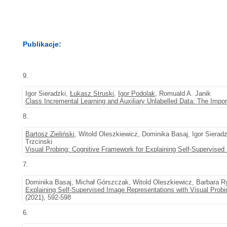
Publikacje:
9.
Igor Sieradzki,
Łukasz Struski
,
Igor Podolak
, Romuald A. Janik
Class Incremental Learning and Auxiliary Unlabelled Data: The Impo
8.
Bartosz Zieliński
, Witold Oleszkiewicz, Dominika Basaj, Igor Sier
Trzcinski
Visual Probing: Cognitive Framework for Explaining Self-Supervise
7.
Dominika Basaj, Michał Górszczak, Witold Oleszkiewicz, Barbara Ry
Explaining Self-Supervised Image Representations with Visual Probi
(2021), 592-598
6.