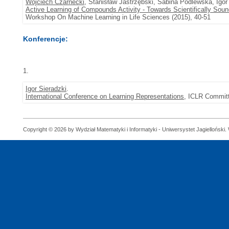
Wojciech Czarnecki
, Stanisław Jastrzębski, Sabina Podlewska, Igor
Active Learning of Compounds Activity - Towards Scientifically Soun
Workshop On Machine Learning in Life Sciences (2015), 40-51
Konferencje:
1.
Igor Sieradzki
.
International Conference on Learning Representations
, ICLR Committ
Copyright © 2026 by Wydział Matematyki i Informatyki - Uniwersystet Jagielloński