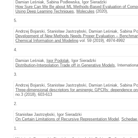
Damian Leśniak, Sabina Podlewska, Igor Sieradzki
How Sure Can We Be about ML Methods-Based Evaluation of Compound 
Using Deep Learning Techniques
,
Molecules
(2020),
5.
Andrzej Bojarski, Stanisław Jastrzębski, Damian Leśniak, Sabina Po
Development of New Methods Needs Proper Evaluation -- Benchmark
Chemical Information and Modeling
vol. 59 (2019), 4974-4992
4.
Damian Leśniak,
Igor Podolak
, Igor Sieradzki
Distribution-Interpolation Trade off in Generative Models
, Internatio
3.
Andrzej Bojarski, Stanisław Jastrzębski, Damian Leśniak, Sabina Po
Three-dimensional descriptors for aminergic GPCRs: dependence on 
no.3 (2018), 603-613
2.
Stanisław Jastrzębski, Igor Sieradzki
On Certain Limitations of Recursive Representation Model
,
Schedae 
1.