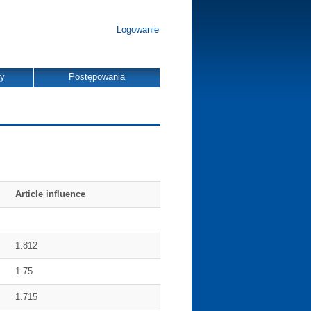
Logowanie
dy
Postępowania
Article influence
1.812
1.75
1.715