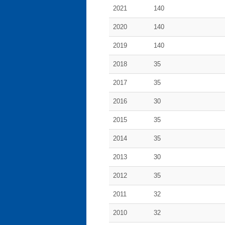
2021
140
2020
140
2019
140
2018
35
2017
35
2016
30
2015
35
2014
35
2013
30
2012
35
2011
32
2010
32