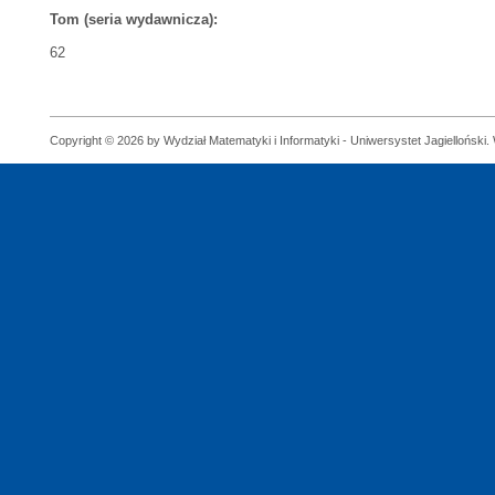
Tom (seria wydawnicza):
62
Copyright © 2026 by Wydział Matematyki i Informatyki - Uniwersystet Jagielloński