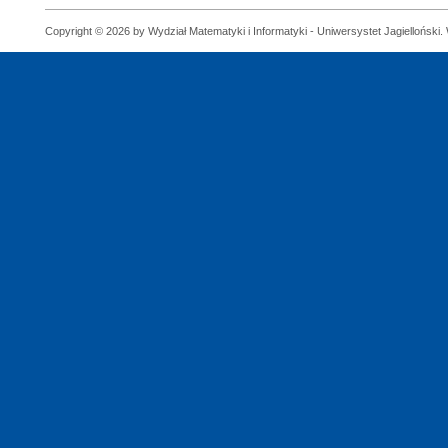
Copyright © 2026 by Wydział Matematyki i Informatyki - Uniwersystet Jagielloński