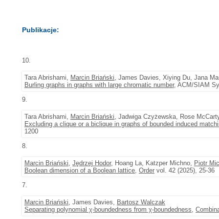
Publikacje:
10.
Tara Abrishami,
Marcin Briański
, James Davies, Xiying Du, Jana M
Burling graphs in graphs with large chromatic number
, ACM/SIAM Sym
9.
Tara Abrishami,
Marcin Briański
, Jadwiga Czyżewska, Rose McCarty
Excluding a clique or a biclique in graphs of bounded induced matchi
1200
8.
Marcin Briański
,
Jędrzej Hodor
, Hoang La, Katzper Michno,
Piotr Mi
Boolean dimension of a Boolean lattice
,
Order
vol. 42 (2025), 25-36
7.
Marcin Briański
, James Davies,
Bartosz Walczak
Separating polynomial χ-boundedness from χ-boundedness
,
Combina