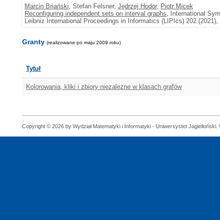
Marcin Briański
, Stefan Felsner,
Jędrzej Hodor
,
Piotr Micek
Reconfiguring independent sets on interval graphs
, International S
Leibniz International Proceedings in Informatics (LIPIcs) 202 (2021),
Granty
(realizowane po maju 2009 roku)
Tytuł
Kolorowania, kliki i zbiory niezależne w klasach grafów
Copyright © 2026 by Wydział Matematyki i Informatyki - Uniwersystet Jagielloński