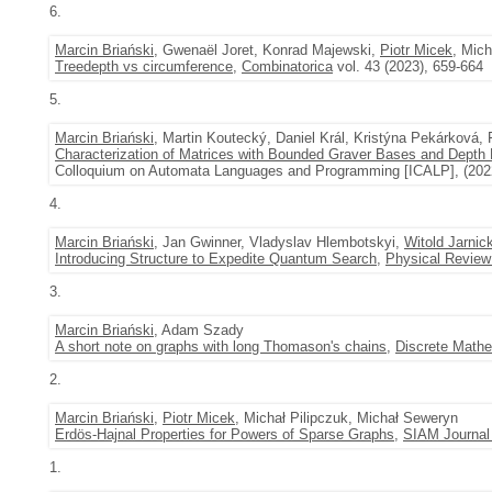
6.
Marcin Briański
, Gwenaël Joret, Konrad Majewski,
Piotr Micek
, Mic
Treedepth vs circumference
,
Combinatorica
vol. 43 (2023), 659-664
5.
Marcin Briański
, Martin Koutecký, Daniel Král, Kristýna Pekárková, 
Characterization of Matrices with Bounded Graver Bases and Depth 
Colloquium on Automata Languages and Programming [ICALP], (2022
4.
Marcin Briański
, Jan Gwinner, Vladyslav Hlembotskyi,
Witold Jarnick
Introducing Structure to Expedite Quantum Search
,
Physical Review
3.
Marcin Briański
, Adam Szady
A short note on graphs with long Thomason's chains
,
Discrete Math
2.
Marcin Briański
,
Piotr Micek
, Michał Pilipczuk, Michał Seweryn
Erdös-Hajnal Properties for Powers of Sparse Graphs
,
SIAM Journal
1.