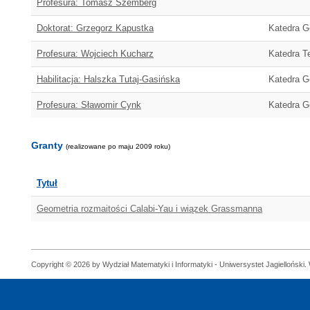
Profesura: Tomasz Szemberg
Doktorat: Grzegorz Kapustka
Katedra Ge
Profesura: Wojciech Kucharz
Katedra Te
Habilitacja: Halszka Tutaj-Gasińska
Katedra Ge
Profesura: Sławomir Cynk
Katedra Ge
Granty
(realizowane po maju 2009 roku)
Tytuł
Geometria rozmaitości Calabi-Yau i wiązek Grassmanna
Copyright © 2026 by Wydział Matematyki i Informatyki - Uniwersystet Jagielloński