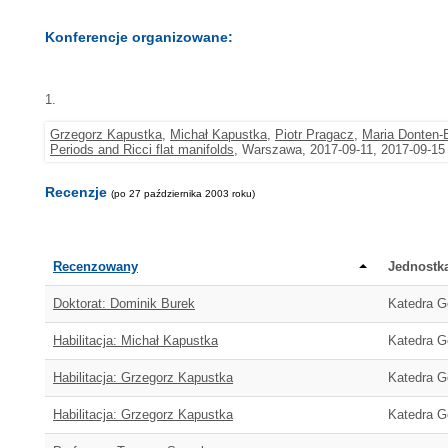
Konferencje organizowane:
1.
Grzegorz Kapustka
,
Michał Kapustka
,
Piotr Pragacz
,
Maria Donten-
Periods and Ricci flat manifolds
, Warszawa, 2017-09-11, 2017-09-15
Recenzje
(po 27 października 2003 roku)
Recenzowany
Jednostk
Doktorat: Dominik Burek
Katedra Ge
Habilitacja: Michał Kapustka
Katedra Ge
Habilitacja: Grzegorz Kapustka
Katedra Ge
Habilitacja: Grzegorz Kapustka
Katedra Ge