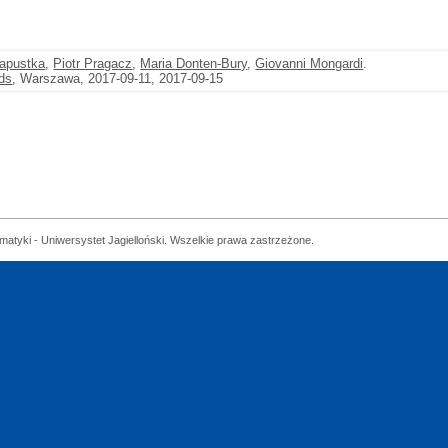
Kapustka
,
Piotr Pragacz
,
Maria Donten-Bury
,
Giovanni Mongardi
.
lds
, Warszawa, 2017-09-11, 2017-09-15
matyki - Uniwersystet Jagielloński. Wszelkie prawa zastrzeżone.