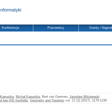
Informatyki
Konferencje
Pracownicy
Granty i Nagro
 Kapustka
,
Michał Kapustka
, Bert van Geemen,
Jarosław Wiśniewski
d two IHS fourfolds
,
Geometry and Topology
vol. 21 (2) (2017), 1179-1230