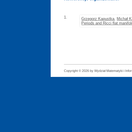
1.
Grzegorz Kapustka
,
Michał 
Periods and Ricci flat manifo
Copyright © 2026 by Wydział Matematyki i Infor