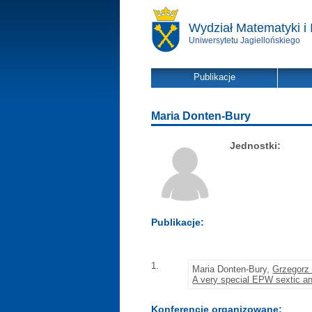
Wydział Matematyki i 
Uniwersytetu Jagiellońskiego
Publikacje
Maria Donten-Bury
Jednostki:
Publikacje:
1.
Maria Donten-Bury,
Grzegorz
A very special EPW sextic an
Konferencje organizowane: