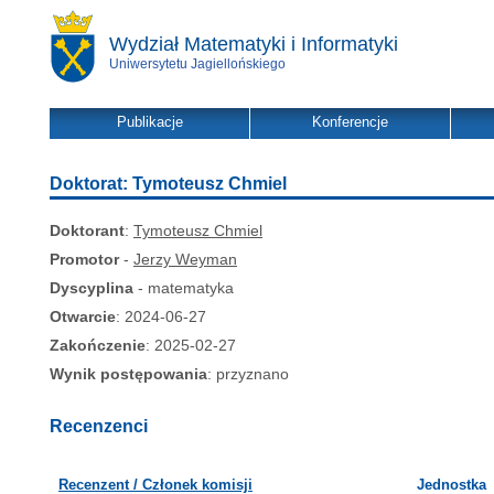
Wydział Matematyki i Informatyki
Uniwersytetu Jagiellońskiego
Publikacje
Konferencje
Doktorat: Tymoteusz Chmiel
Doktorant
:
Tymoteusz Chmiel
Promotor
-
Jerzy Weyman
Dyscyplina
- matematyka
Otwarcie
: 2024-06-27
Zakończenie
: 2025-02-27
Wynik postępowania
: przyznano
Recenzenci
Recenzent / Członek komisji
Jednostka