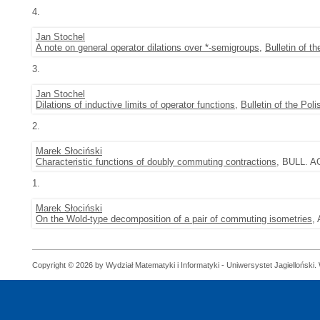
4.
Jan Stochel
A note on general operator dilations over *-semigroups
,
Bulletin of 
3.
Jan Stochel
Dilations of inductive limits of operator functions
,
Bulletin of the Po
2.
Marek Słociński
Characteristic functions of doubly commuting contractions
, BULL. A
1.
Marek Słociński
On the Wold-type decomposition of a pair of commuting isometries
,
Copyright © 2026 by Wydział Matematyki i Informatyki - Uniwersystet Jagielloński