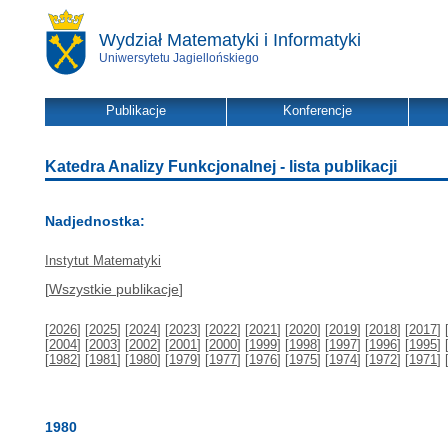
Wydział Matematyki i Informatyki
Uniwersytetu Jagiellońskiego
Publikacje
Konferencje
Katedra Analizy Funkcjonalnej - lista publikacji
Nadjednostka:
Instytut Matematyki
[
Wszystkie publikacje
]
[
2026
] [
2025
] [
2024
] [
2023
] [
2022
] [
2021
] [
2020
] [
2019
] [
2018
] [
2017
] 
[
2004
] [
2003
] [
2002
] [
2001
] [
2000
] [
1999
] [
1998
] [
1997
] [
1996
] [
1995
] 
[
1982
] [
1981
] [
1980
] [
1979
] [
1977
] [
1976
] [
1975
] [
1974
] [
1972
] [
1971
] 
1980