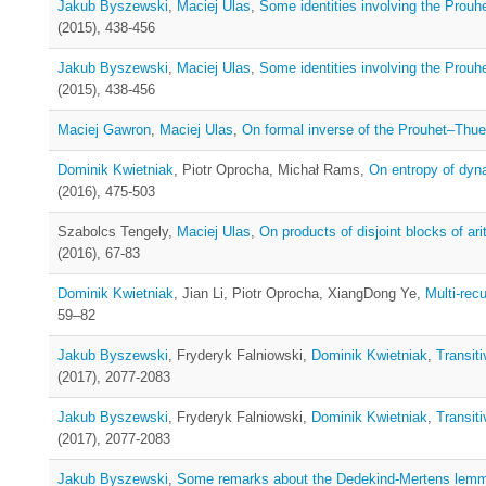
Jakub Byszewski
,
Maciej Ulas
,
Some identities involving the Prou
(2015), 438-456
Jakub Byszewski
,
Maciej Ulas
,
Some identities involving the Prou
(2015), 438-456
Maciej Gawron
,
Maciej Ulas
,
On formal inverse of the Prouhet–Th
Dominik Kwietniak
, Piotr Oprocha, Michał Rams,
On entropy of dyn
(2016), 475-503
Szabolcs Tengely,
Maciej Ulas
,
On products of disjoint blocks of ar
(2016), 67-83
Dominik Kwietniak
, Jian Li, Piotr Oprocha, XiangDong Ye,
Multi-re
59–82
Jakub Byszewski
, Fryderyk Falniowski,
Dominik Kwietniak
,
Transit
(2017), 2077-2083
Jakub Byszewski
, Fryderyk Falniowski,
Dominik Kwietniak
,
Transit
(2017), 2077-2083
Jakub Byszewski
,
Some remarks about the Dedekind-Mertens lem