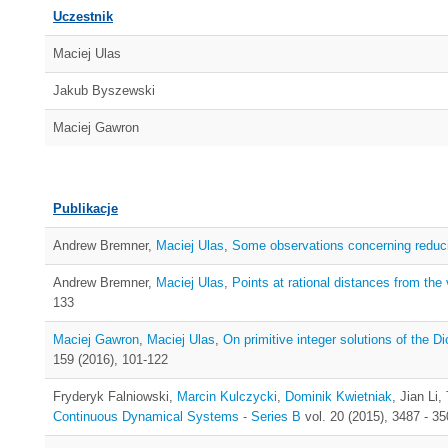
Uczestnik
Maciej Ulas
Jakub Byszewski
Maciej Gawron
Publikacje
Andrew Bremner,
Maciej Ulas
,
Some observations concerning reducib
Andrew Bremner,
Maciej Ulas
,
Points at rational distances from the
133
Maciej Gawron
,
Maciej Ulas
,
On primitive integer solutions of the D
159 (2016), 101-122
Fryderyk Falniowski,
Marcin Kulczycki
,
Dominik Kwietniak
, Jian Li,
Continuous Dynamical Systems - Series B
vol. 20 (2015), 3487 - 3