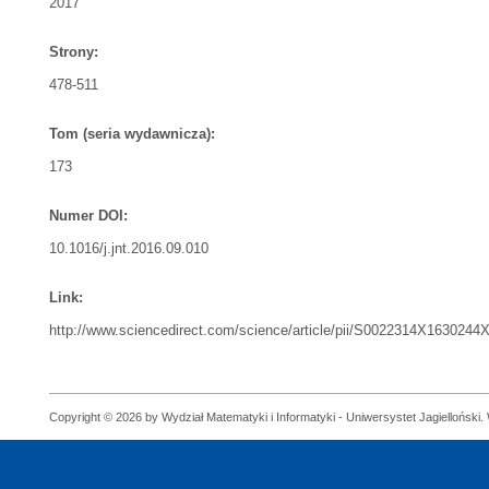
2017
Strony:
478-511
Tom (seria wydawnicza):
173
Numer DOI:
10.1016/j.jnt.2016.09.010
Link:
http://www.sciencedirect.com/science/article/pii/S0022314X1630244
Copyright © 2026 by Wydział Matematyki i Informatyki - Uniwersystet Jagielloński