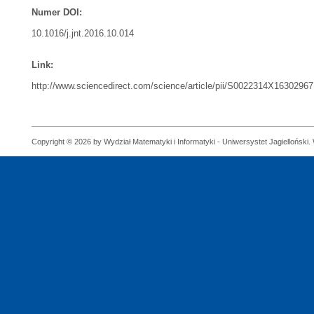
Numer DOI:
10.1016/j.jnt.2016.10.014
Link:
http://www.sciencedirect.com/science/article/pii/S0022314X16302967
Copyright © 2026 by Wydział Matematyki i Informatyki - Uniwersystet Jagielloński