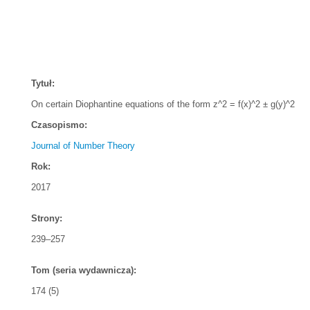
Tytuł:
On certain Diophantine equations of the form z^2 = f(x)^2 ± g(y)^2
Czasopismo:
Journal of Number Theory
Rok:
2017
Strony:
239–257
Tom (seria wydawnicza):
174 (5)