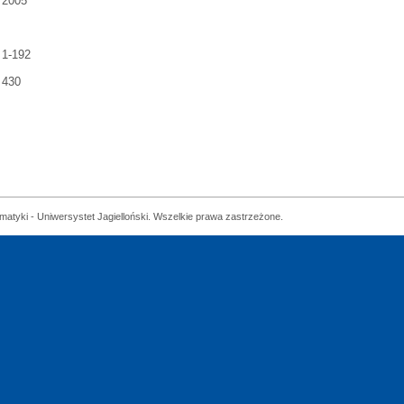
2005
1-192
430
matyki - Uniwersystet Jagielloński. Wszelkie prawa zastrzeżone.