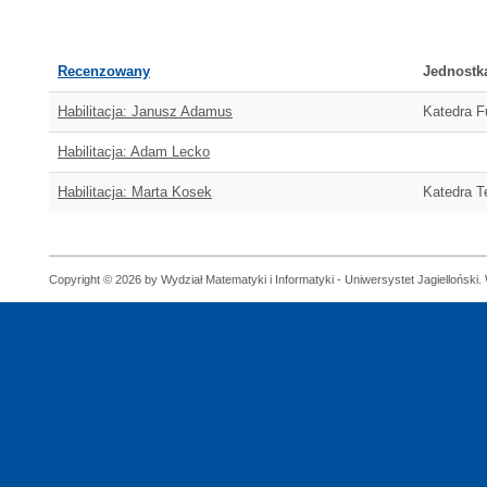
Recenzowany
Jednostk
Habilitacja: Janusz Adamus
Katedra F
Habilitacja: Adam Lecko
Habilitacja: Marta Kosek
Katedra T
Copyright © 2026 by Wydział Matematyki i Informatyki - Uniwersystet Jagielloński