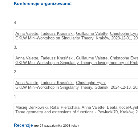
Konferencje organizowane:
4.
Anna Valette
,
Tadeusz Krasiński
,
Guillaume Valette
,
Christophe Eyra
GKLW Mini-Workshop on Singularity Theory
, Kraków, 2023-12-01, 2
3.
Anna Valette
,
Tadeusz Krasiński
,
Guillaume Valette
,
Christophe Eyra
GKLW Mini-Workshop in Singularity Theory in loving memory of Prof
2.
Anna Valette
,
Tadeusz Krasiński
,
Christophe Eyral
.
GKLW Mini-Workshop in Singularity Theory
, Gdańsk, 2024-12-13, 20
1.
Maciej Denkowski
,
Rafał Pierzchała
,
Anna Valette
,
Beata Kocel-Cyn
Tame geometry and extensions of functions - Pawlucki70
, Kraków, 
Recenzje
(po 27 października 2003 roku)