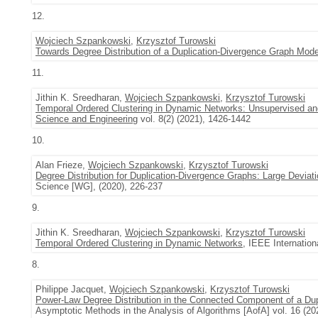
12.
Wojciech Szpankowski
,
Krzysztof Turowski
Towards Degree Distribution of a Duplication-Divergence Graph Mode
11.
Jithin K. Sreedharan,
Wojciech Szpankowski
,
Krzysztof Turowski
Temporal Ordered Clustering in Dynamic Networks: Unsupervised an
Science and Engineering
vol. 8(2) (2021), 1426-1442
10.
Alan Frieze,
Wojciech Szpankowski
,
Krzysztof Turowski
Degree Distribution for Duplication-Divergence Graphs: Large Deviat
Science [WG], (2020), 226-237
9.
Jithin K. Sreedharan,
Wojciech Szpankowski
,
Krzysztof Turowski
Temporal Ordered Clustering in Dynamic Networks
, IEEE Internatio
8.
Philippe Jacquet,
Wojciech Szpankowski
,
Krzysztof Turowski
Power-Law Degree Distribution in the Connected Component of a Dup
Asymptotic Methods in the Analysis of Algorithms [AofA] vol. 16 (20