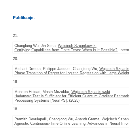
Publikacje:
21.
Changlong Wu, Jin Sima,
Wojciech Szpankowski
Certifying Capabilities from Finite Tests: When Is It Possible?
, Inte
20.
Michael Drmota, Philippe Jacquet, Changlong Wu,
Wojciech Szpank
Phase Transition of Regret for Logistic Regression with Large Weigh
19.
Mohsen Heidari, Masih Mozakka,
Wojciech Szpankowski
Hadamard Test is Sufficient for Efficient Quantum Gradient Estimati
Processing Systems [NeurIPS], (2025),
18.
Pramith Devulapalli, Changlong Wu, Ananth Grama,
Wojciech Szpan
Agnostic Continuous-Time Online Learning
, Advances in Neural Inf