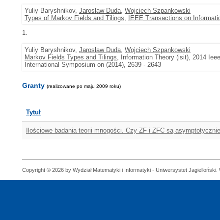
Yuliy Baryshnikov,
Jarosław Duda
,
Wojciech Szpankowski
Types of Markov Fields and Tilings
,
IEEE Transactions on Informati
1.
Yuliy Baryshnikov,
Jarosław Duda
,
Wojciech Szpankowski
Markov Fields Types and Tilings
, Information Theory (isit), 2014 I
International Symposium on (2014), 2639 - 2643
Granty
(realizowane po maju 2009 roku)
Tytuł
Ilościowe badania teorii mnogości. Czy ZF i ZFC są asymptotyczn
Copyright © 2026 by Wydział Matematyki i Informatyki - Uniwersystet Jagielloński