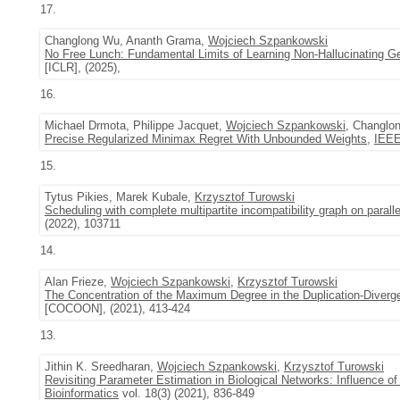
17.
Changlong Wu, Ananth Grama,
Wojciech Szpankowski
No Free Lunch: Fundamental Limits of Learning Non-Hallucinating G
[ICLR], (2025),
16.
Michael Drmota, Philippe Jacquet,
Wojciech Szpankowski
, Changlo
Precise Regularized Minimax Regret With Unbounded Weights
,
IEEE
15.
Tytus Pikies, Marek Kubale,
Krzysztof Turowski
Scheduling with complete multipartite incompatibility graph on paral
(2022), 103711
14.
Alan Frieze,
Wojciech Szpankowski
,
Krzysztof Turowski
The Concentration of the Maximum Degree in the Duplication-Diver
[COCOON], (2021), 413-424
13.
Jithin K. Sreedharan,
Wojciech Szpankowski
,
Krzysztof Turowski
Revisiting Parameter Estimation in Biological Networks: Influence o
Bioinformatics
vol. 18(3) (2021), 836-849