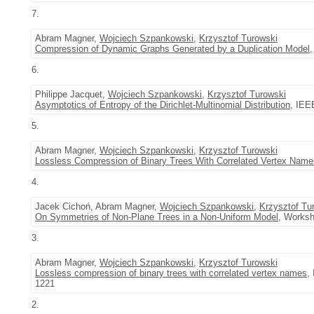
7.
Abram Magner,
Wojciech Szpankowski
,
Krzysztof Turowski
Compression of Dynamic Graphs Generated by a Duplication Model
6.
Philippe Jacquet,
Wojciech Szpankowski
,
Krzysztof Turowski
Asymptotics of Entropy of the Dirichlet-Multinomial Distribution
, IEE
5.
Abram Magner,
Wojciech Szpankowski
,
Krzysztof Turowski
Lossless Compression of Binary Trees With Correlated Vertex Name
4.
Jacek Cichoń, Abram Magner,
Wojciech Szpankowski
,
Krzysztof Tu
On Symmetries of Non-Plane Trees in a Non-Uniform Model
, Worksh
3.
Abram Magner,
Wojciech Szpankowski
,
Krzysztof Turowski
Lossless compression of binary trees with correlated vertex names
,
1221
2.