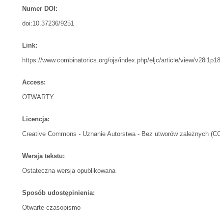
Numer DOI:
doi:10.37236/9251
Link:
https://www.combinatorics.org/ojs/index.php/eljc/article/view/v28i1p18
Access:
OTWARTY
Licencja:
Creative Commons - Uznanie Autorstwa - Bez utworów zależnych (C
Wersja tekstu:
Ostateczna wersja opublikowana
Sposób udostępinienia:
Otwarte czasopismo