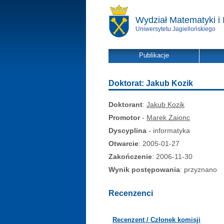
Wydział Matematyki i 
Uniwersytetu Jagiellońskiego
Publikacje
Doktorat: Jakub Kozik
Doktorant
:
Jakub Kozik
Promotor
-
Marek Zaionc
Dyscyplina
- informatyka
Otwarcie
: 2005-01-27
Zakończenie
: 2006-11-30
Wynik postępowania
: przyznano
Recenzenci
Recenzent / Członek komisji