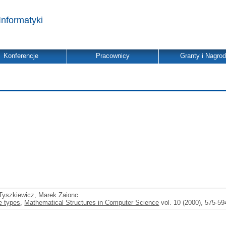
Informatyki
Konferencje
Pracownicy
Granty i Nagro
Tyszkiewicz
,
Marek Zaionc
le types
,
Mathematical Structures in Computer Science
vol. 10 (2000), 575-59