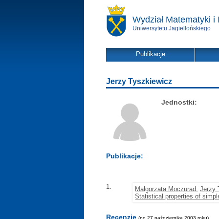
Wydział Matematyki i 
Uniwersytetu Jagiellońskiego
Publikacje
Jerzy Tyszkiewicz
Jednostki:
Publikacje:
1.
Małgorzata Moczurad
,
Jerzy 
Statistical properties of simp
Recenzje
(po 27 października 2003 roku)