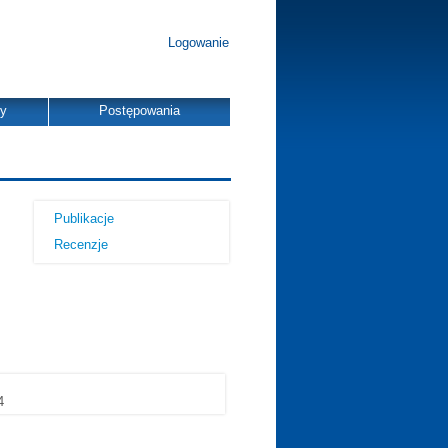
Logowanie
dy
Postępowania
Publikacje
Recenzje
4