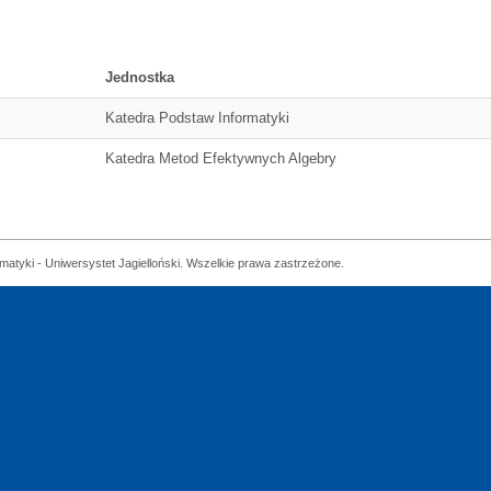
Jednostka
Katedra Podstaw Informatyki
Katedra Metod Efektywnych Algebry
matyki - Uniwersystet Jagielloński. Wszelkie prawa zastrzeżone.