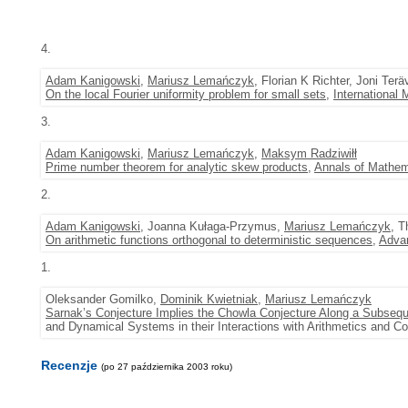
4.
Adam Kanigowski
,
Mariusz Lemańczyk
, Florian K Richter, Joni Ter
On the local Fourier uniformity problem for small sets
,
International
3.
Adam Kanigowski
,
Mariusz Lemańczyk
,
Maksym Radziwiłł
Prime number theorem for analytic skew products
,
Annals of Mathem
2.
Adam Kanigowski
, Joanna Kułaga-Przymus,
Mariusz Lemańczyk
, T
On arithmetic functions orthogonal to deterministic sequences
,
Adva
1.
Oleksander Gomilko,
Dominik Kwietniak
,
Mariusz Lemańczyk
Sarnak’s Conjecture Implies the Chowla Conjecture Along a Subseq
and Dynamical Systems in their Interactions with Arithmetics and Co
Recenzje
(po 27 października 2003 roku)