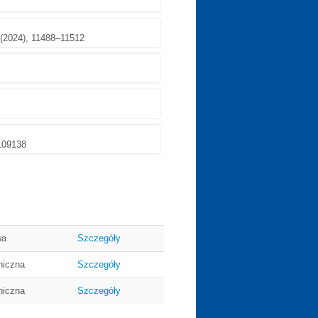
 (2024), 11488–11512
 109138
wa
Szczegóły
niczna
Szczegóły
niczna
Szczegóły