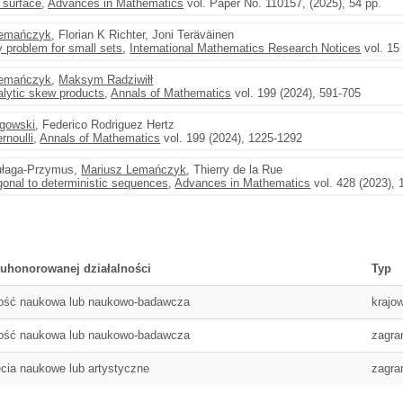
 surface
,
Advances in Mathematics
vol. Paper No. 110157, (2025), 54 pp.
Lemańczyk
, Florian K Richter, Joni Teräväinen
y problem for small sets
,
International Mathematics Research Notices
vol. 15
Lemańczyk
,
Maksym Radziwiłł
alytic skew products
,
Annals of Mathematics
vol. 199 (2024), 591-705
gowski
, Federico Rodriguez Hertz
rnoulli
,
Annals of Mathematics
vol. 199 (2024), 1225-1292
ułaga-Przymus,
Mariusz Lemańczyk
, Thierry de la Rue
gonal to deterministic sequences
,
Advances in Mathematics
vol. 428 (2023),
 uhonorowanej działalności
Typ
ność naukowa lub naukowo-badawcza
krajo
ność naukowa lub naukowo-badawcza
zagra
ęcia naukowe lub artystyczne
zagra