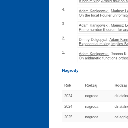
A non-mixing Arnold flow on a
4.
Adam Kanigowski
,
Mariusz 
On the local Fourier uniformit
3.
Adam Kanigowski
,
Mariusz 
Prime number theorem for an
2.
Dmitry Dolgopyat,
Adam Kani
Exponential mixing implies Be
1.
Adam Kanigowski
, Joanna K
On arithmetic functions ortho
Nagrody
Rok
Rodzaj
Rodzaj
2024
nagroda
działal
2024
nagroda
działal
2025
nagroda
osiągni