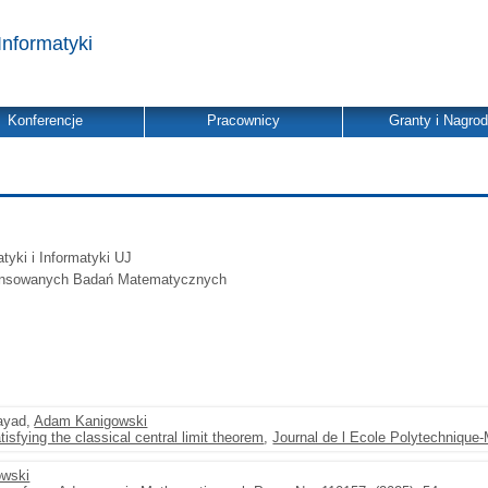
Informatyki
Konferencje
Pracownicy
Granty i Nagro
yki i Informatyki UJ
nsowanych Badań Matematycznych
ayad,
Adam Kanigowski
isfying the classical central limit theorem
,
Journal de l Ecole Polytechnique
wski