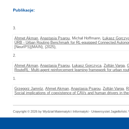
Publikacje:
3.
Ahmet Akman
,
Anastasia Psarou
, Michał Hoffmann,
Łukasz Gorczy
URB - Urban Routing Benchmark for RL-equipped Connected Autono
[NeurIPS](MAIN), (2025),
2.
Ahmet Akman
,
Anastasia Psarou
,
Łukasz Gorczyca
,
Zoltán Varga
,
G
RouteRL: Multi-agent reinforcement learning framework for urban ro
1.
Grzegorz Jamróz
,
Ahmet Akman
,
Anastasia Psarou
,
Zoltán Varga
,
R
Social implications of coexistence of CAVs and human drivers in the
Copyright © 2026 by Wydział Matematyki i Informatyki - Uniwersystet Jagielloński