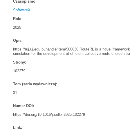
Czasopismo:
SoftwareX
Rok:
2025
Opis:
https://ruj.uj.edu.pl/handle/item/560030 RouteRL is a novel framework
simulation for the development of efficient collective route choice st
Strony:
102279
Tom (seria wydawnicza):
31
Numer DOI:
https://doi.org/10.1016/j.softx.2025.102279
Link: