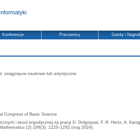
Informatyki
Konferencje
Pracownicy
Granty i Nagro
i
: osiągnięcia naukowe lub artystyczne
nal Congress of Basic Science
nych i teorii ergodycznej za pracę D. Dolgopyat, F. R. Hertz, A. Kanig
 Mathematics (2) 199(3): 1225-1292 (maj 2024).