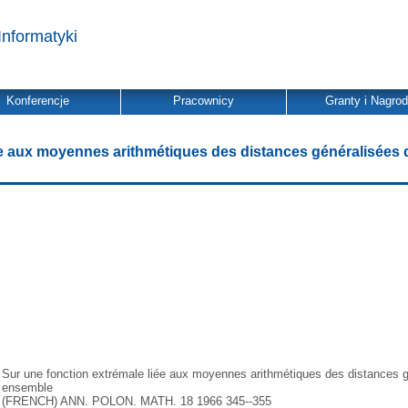
Informatyki
Konferencje
Pracownicy
Granty i Nagro
ée aux moyennes arithmétiques des distances généralisées 
Sur une fonction extrémale liée aux moyennes arithmétiques des distances g
ensemble
(FRENCH) ANN. POLON. MATH. 18 1966 345--355