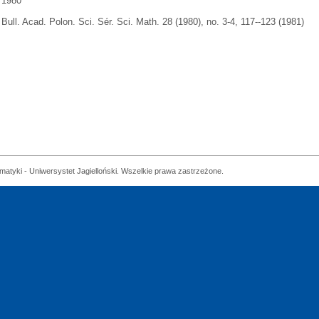
1980
Bull. Acad. Polon. Sci. Sér. Sci. Math. 28 (1980), no. 3-4, 117--123 (1981)
matyki - Uniwersystet Jagielloński. Wszelkie prawa zastrzeżone.