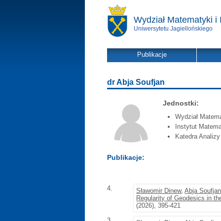
Wydział Matematyki i 
Uniwersytetu Jagiellońskiego
Publikacje
dr Abja Soufjan
Jednostki:
Wydział Matemat
Instytut Matema
Katedra Analiz
Publikacje:
4.
Sławomir Dinew
,
Abja Soufja
Regularity of Geodesics in t
(2026), 395-421
3.