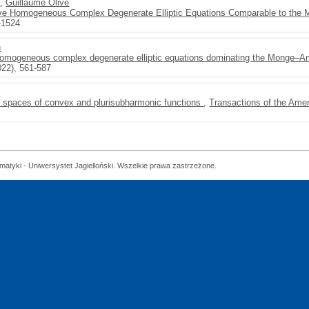
n
,
Guillaume Olive
ve Homogeneous Complex Degenerate Elliptic Equations Comparable to the
-1524
n
 homogeneous complex degenerate elliptic equations dominating the Monge–A
022), 561-587
n
he spaces of convex and plurisubharmonic functions
,
Transactions of the Ame
matyki - Uniwersystet Jagielloński. Wszelkie prawa zastrzeżone.