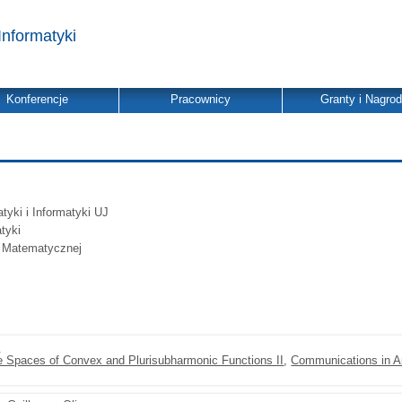
Informatyki
Konferencje
Pracownicy
Granty i Nagro
yki i Informatyki UJ
tyki
y Matematycznej
n
he Spaces of Convex and Plurisubharmonic Functions II
,
Communications in A