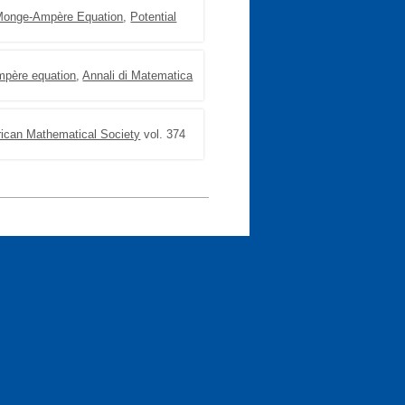
 Monge-Ampère Equation
,
Potential
mpère equation
,
Annali di Matematica
rican Mathematical Society
vol. 374