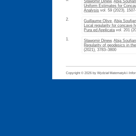
Sławomir Dinew
,
Abja Soufja
Uniform Estimates for Conca
Analysis
vol. 59 (2023), 1507
2.
Guillaume Olive
,
Abja Soufja
Local regularity for concave
Pura ed Applicata
vol. 201 (2
1.
Sławomir Dinew
,
Abja Soufja
Regularity of geodesics in t
(2021), 3783–3800
Copyright © 2026 by Wydział Matematyki i Infor