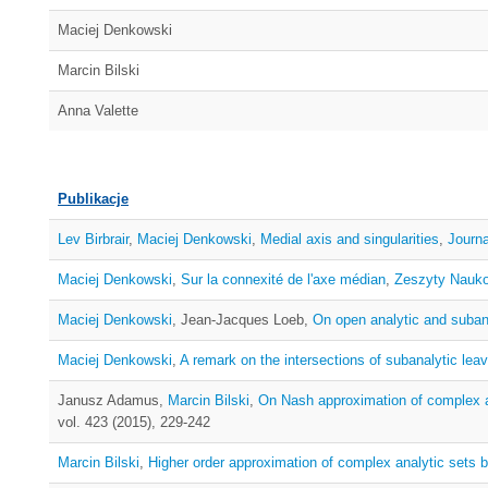
Maciej Denkowski
Marcin Bilski
Anna Valette
Publikacje
Lev Birbrair
,
Maciej Denkowski
,
Medial axis and singularities
,
Journa
Maciej Denkowski
,
Sur la connexité de l'axe médian
,
Zeszyty Nauko
Maciej Denkowski
, Jean-Jacques Loeb,
On open analytic and suban
Maciej Denkowski
,
A remark on the intersections of subanalytic lea
Janusz Adamus,
Marcin Bilski
,
On Nash approximation of complex a
vol. 423 (2015), 229-242
Marcin Bilski
,
Higher order approximation of complex analytic sets b