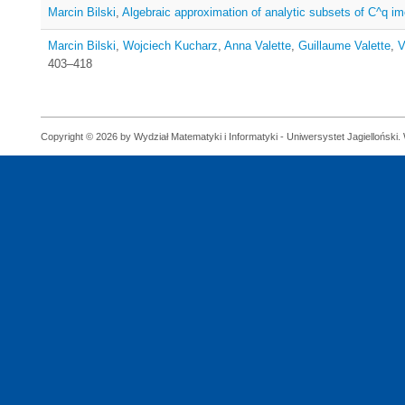
Marcin Bilski
,
Algebraic approximation of analytic subsets of C^q im
Marcin Bilski
,
Wojciech Kucharz
,
Anna Valette
,
Guillaume Valette
,
V
403–418
Copyright © 2026 by Wydział Matematyki i Informatyki - Uniwersystet Jagielloński