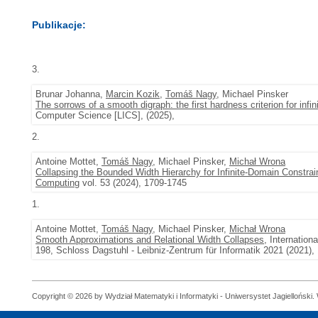
Publikacje:
3.
Brunar Johanna,
Marcin Kozik
,
Tomáš Nagy
, Michael Pinsker
The sorrows of a smooth digraph: the first hardness criterion for infi
Computer Science [LICS], (2025),
2.
Antoine Mottet,
Tomáš Nagy
, Michael Pinsker,
Michał Wrona
Collapsing the Bounded Width Hierarchy for Infinite-Domain Constr
Computing
vol. 53 (2024), 1709-1745
1.
Antoine Mottet,
Tomáš Nagy
, Michael Pinsker,
Michał Wrona
Smooth Approximations and Relational Width Collapses
, Internatio
198, Schloss Dagstuhl - Leibniz-Zentrum für Informatik 2021 (2021),
Copyright © 2026 by Wydział Matematyki i Informatyki - Uniwersystet Jagielloński