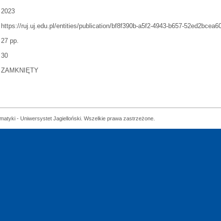
2023
https://ruj.uj.edu.pl/entities/publication/bf8f390b-a5f2-4943-b657-52ed2bcea6
27 pp.
30
ZAMKNIĘTY
matyki - Uniwersystet Jagielloński. Wszelkie prawa zastrzeżone.