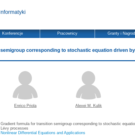
Informatyki
Konferencje
Pracownicy
Granty i Nagro
on semigroup corresponding to stochastic equation driven b
Enrico Priola
Alexei M. Kulik
Gradient formula for transition semigroup corresponding to stochastic equat
Lévy processes
Nonlinear Differential Equations and Applications