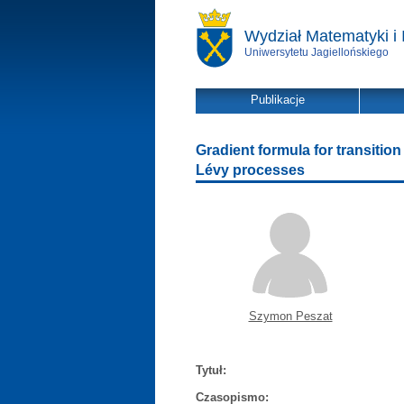
Wydział Matematyki i 
Uniwersytetu Jagiellońskiego
Publikacje
Gradient formula for transiti
Lévy processes
Szymon Peszat
Tytuł:
Czasopismo: