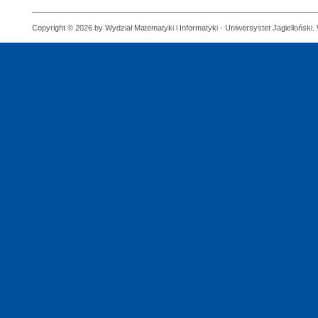
Copyright © 2026 by Wydział Matematyki i Informatyki - Uniwersystet Jagielloński