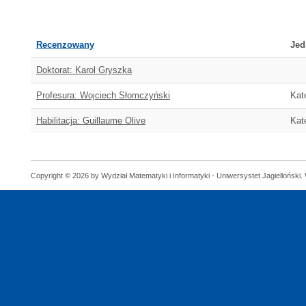
Recenzowany
Jed
Doktorat: Karol Gryszka
Profesura: Wojciech Słomczyński
Kat
Habilitacja: Guillaume Olive
Kat
Copyright © 2026 by Wydział Matematyki i Informatyki - Uniwersystet Jagielloński