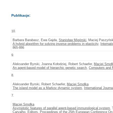
Publikacje:
10.
Barbara Barabasz, Ewa Gajda,
Stanisław Migórski
, Maciej Paszyńsk
A hybrid algorithm for solving inverse problems in elasticity
,
Internat
865-886
9.
Aleksander Byrski, Joanna Kołodziej, Robert Schaefer,
Maciej Smoł
An agent-based model of hierarchic genetic search
,
Computers and M
8.
Aleksander Byrski, Robert Schaefer,
Maciej Smołka
The island model as a Markov dynamic system
,
International Journ
7.
Maciej Smołka
Asymptotic features of parallel agent-based immunological system
,
Carvalho, Editors, Proceedings of the 25th European Conference On