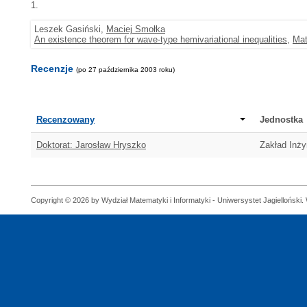
1.
Leszek Gasiński,
Maciej Smołka
An existence theorem for wave-type hemivariational inequalities
,
Mat
Recenzje
(po 27 października 2003 roku)
Recenzowany
Jednostka
Doktorat: Jarosław Hryszko
Zakład Inży
Copyright © 2026 by Wydział Matematyki i Informatyki - Uniwersystet Jagielloński