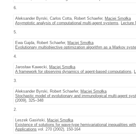
6.
Aleksander Byrski, Carlos Cotta, Robert Schaefer,
Maciej Smołka
Asymptotic analysis of computational multi-agent systems
,
Lecture 
5.
Ewa Gajda, Robert Schaefer,
Maciej Smołka
Evolutionary multiobjective optimization algorithm as a Markov sys
4.
Jarosław Kawecki,
Maciej Smołka
A framework for observing dynamics of agent-based computations
,
L
3.
Aleksander Byrski, Robert Schaefer,
Maciej Smołka
Stochastic model of evolutionary and immunological multi-agent syst
(2009), 325–348
2.
Leszek Gasiński,
Maciej Smołka
Existence of solutions for wave-type hemivariational inequalities wi
Applications
vol. 270 (2002), 150-164