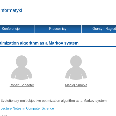
Informatyki
Konferencje
Pracownicy
Granty i Nagro
ptimization algorithm as a Markov system
Robert Schaefer
Maciej Smołka
Evolutionary multiobjective optimization algorithm as a Markov system
Lecture Notes in Computer Science