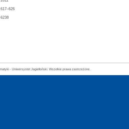
2011
617–626
6238
matyki - Uniwersystet Jagielloński. Wszelkie prawa zastrzeżone.