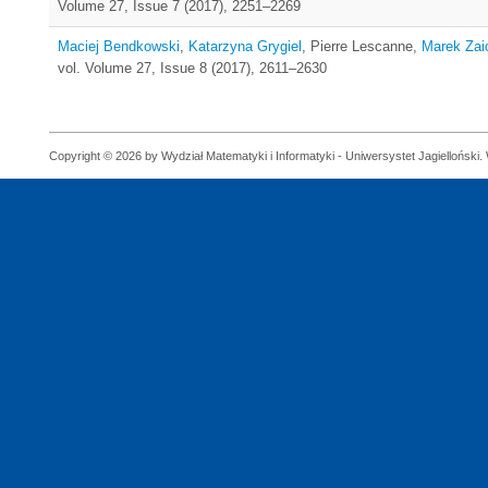
Volume 27, Issue 7 (2017), 2251–2269
Maciej Bendkowski
,
Katarzyna Grygiel
, Pierre Lescanne,
Marek Zai
vol. Volume 27, Issue 8 (2017), 2611–2630
Copyright © 2026 by Wydział Matematyki i Informatyki - Uniwersystet Jagielloński