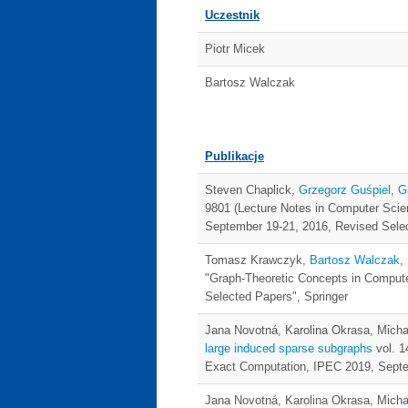
Uczestnik
Piotr Micek
Bartosz Walczak
Publikacje
Steven Chaplick,
Grzegorz Guśpiel
,
G
9801 (Lecture Notes in Computer Scie
September 19-21, 2016, Revised Selec
Tomasz Krawczyk,
Bartosz Walczak
,
"Graph-Theoretic Concepts in Compute
Selected Papers", Springer
Jana Novotná, Karolina Okrasa, Micha
large induced sparse subgraphs
vol. 1
Exact Computation, IPEC 2019, Septem
Jana Novotná, Karolina Okrasa, Micha