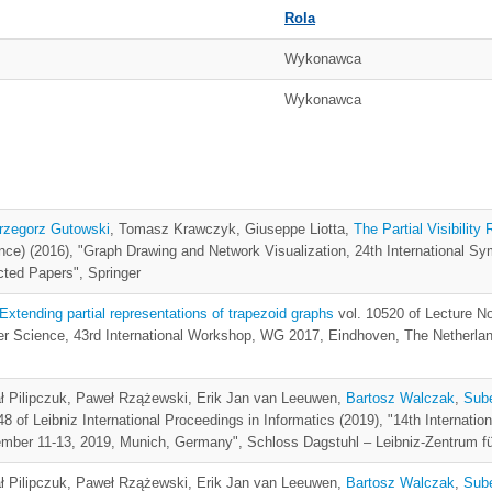
Rola
Wykonawca
Wykonawca
rzegorz Gutowski
, Tomasz Krawczyk, Giuseppe Liotta,
The Partial Visibilit
nce) (2016), "Graph Drawing and Network Visualization, 24th International 
ted Papers", Springer
Extending partial representations of trapezoid graphs
vol. 10520 of Lecture N
r Science, 43rd International Workshop, WG 2017, Eindhoven, The Netherlan
ł Pilipczuk, Paweł Rzążewski, Erik Jan van Leeuwen,
Bartosz Walczak
,
Sube
48 of Leibniz International Proceedings in Informatics (2019), "14th Interna
ber 11-13, 2019, Munich, Germany", Schloss Dagstuhl – Leibniz-Zentrum fü
ł Pilipczuk, Paweł Rzążewski, Erik Jan van Leeuwen,
Bartosz Walczak
,
Sube