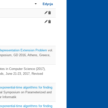
Edycja
y Representation Extension Problem
vol.
Symposium, GD 2016, Athens, Greece,
otes in Computer Science (2017),
ds, June 21-23, 2017, Revised
xponential-time algorithms for finding
tional Symposium on Parameterized and
r Informatik
xponential-time algorithms for finding