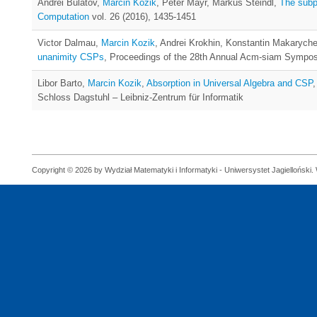
Andrei Bulatov,
Marcin Kozik
, Peter Mayr, Markus Steindl,
The subp
Computation
vol. 26 (2016), 1435-1451
Victor Dalmau,
Marcin Kozik
, Andrei Krokhin, Konstantin Makarych
unanimity CSPs
, Proceedings of the 28th Annual Acm-siam Sympos
Libor Barto,
Marcin Kozik
,
Absorption in Universal Algebra and CSP
,
Schloss Dagstuhl – Leibniz-Zentrum für Informatik
Copyright © 2026 by Wydział Matematyki i Informatyki - Uniwersystet Jagielloński