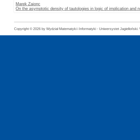
Marek Zaionc
On the asymptotic density of tautologies in logic of implication and 
Copyright © 2026 by Wydział Matematyki i Informatyki - Uniwersystet Jagielloński