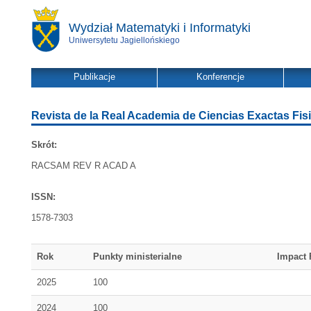
Wydział Matematyki i Informatyki
Uniwersytetu Jagiellońskiego
Publikacje
Konferencje
Revista de la Real Academia de Ciencias Exactas Fis
Skrót:
RACSAM REV R ACAD A
ISSN:
1578-7303
Rok
Punkty ministerialne
Impact 
2025
100
2024
100