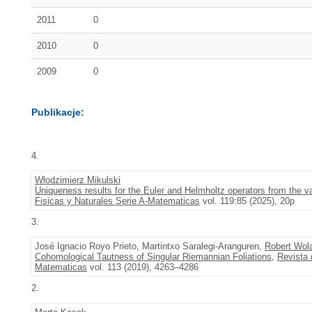
2011
0
2010
0
2009
0
Publikacje:
4.
Włodzimierz Mikulski
Uniqueness results for the Euler and Helmholtz operators from the va
Fisicas y Naturales Serie A-Matematicas
vol. 119:85 (2025), 20p
3.
José Ignacio Royo Prieto, Martintxo Saralegi-Aranguren,
Robert Wol
Cohomological Tautness of Singular Riemannian Foliations
,
Revista 
Matematicas
vol. 113 (2019), 4263–4286
2.