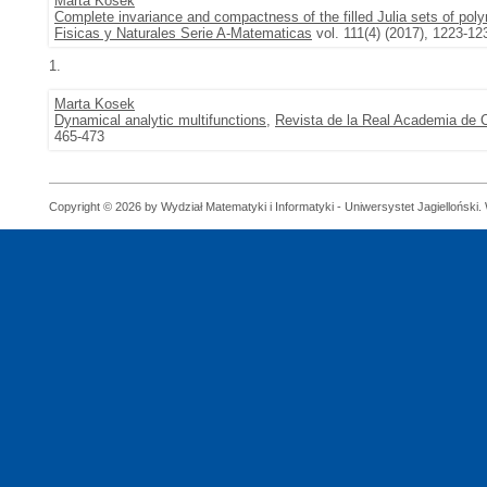
Marta Kosek
Complete invariance and compactness of the filled Julia sets of po
Fisicas y Naturales Serie A-Matematicas
vol. 111(4) (2017), 1223-12
1.
Marta Kosek
Dynamical analytic multifunctions
,
Revista de la Real Academia de 
465-473
Copyright © 2026 by Wydział Matematyki i Informatyki - Uniwersystet Jagielloński