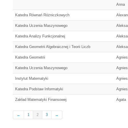
Anna
Katedra Równań Różniczkowych
Alexan
Katedra Uczenia Maszynowego
Aleksa
Katedra Analizy Funkcjonalnej
Aleksa
Katedra Geometrii Algebraicznej i Teorii Liczb
Aleksa
Katedra Geometrii
Agnies
Katedra Uczenia Maszynowego
Agnies
Instytut Matematyki
Agnies
Katedra Podstaw Informatyki
Agnies
Zakład Matematyki Finansowej
Agata
←
1
2
3
→