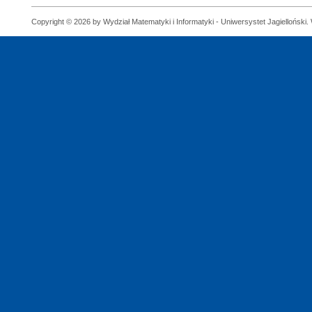
Copyright © 2026 by Wydział Matematyki i Informatyki - Uniwersystet Jagielloński