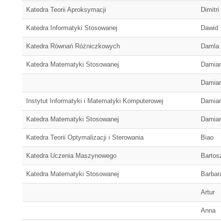
Katedra Teorii Aproksymacji
Dimitri
Katedra Informatyki Stosowanej
Dawid
Katedra Równań Różniczkowych
Damla
Katedra Matematyki Stosowanej
Damia
Damia
Instytut Informatyki i Matematyki Komputerowej
Damia
Katedra Matematyki Stosowanej
Damia
Katedra Teorii Optymalizacji i Sterowania
Biao
Katedra Uczenia Maszynowego
Bartos
Katedra Matematyki Stosowanej
Barbar
Artur
Anna