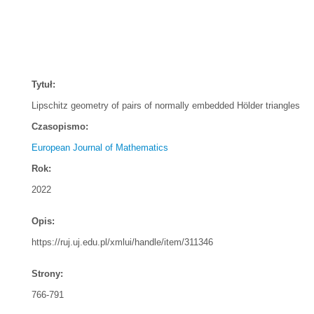
Tytuł:
Lipschitz geometry of pairs of normally embedded Hölder triangles
Czasopismo:
European Journal of Mathematics
Rok:
2022
Opis:
https://ruj.uj.edu.pl/xmlui/handle/item/311346
Strony:
766-791