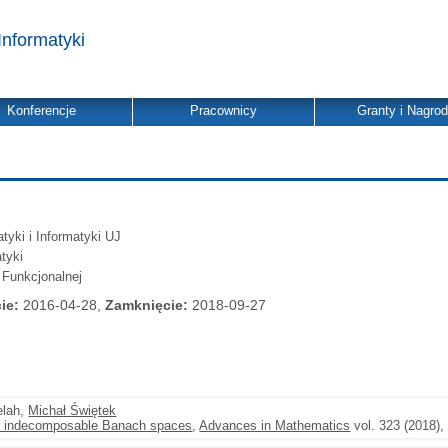
Informatyki
Konferencje
Pracownicy
Granty i Nagro
yki i Informatyki UJ
tyki
 Funkcjonalnej
ie:
2016-04-28,
Zamknięcie:
2018-09-27
elah,
Michał Świętek
of indecomposable Banach spaces
,
Advances in Mathematics
vol. 323 (2018)