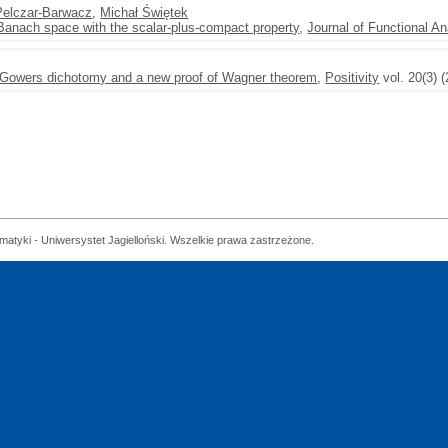
Pelczar-Barwacz
,
Michał Świętek
 Banach space with the scalar-plus-compact property
,
Journal of Functional An
e Gowers dichotomy and a new proof of Wagner theorem
,
Positivity
vol. 20(3) 
matyki - Uniwersystet Jagielloński. Wszelkie prawa zastrzeżone.