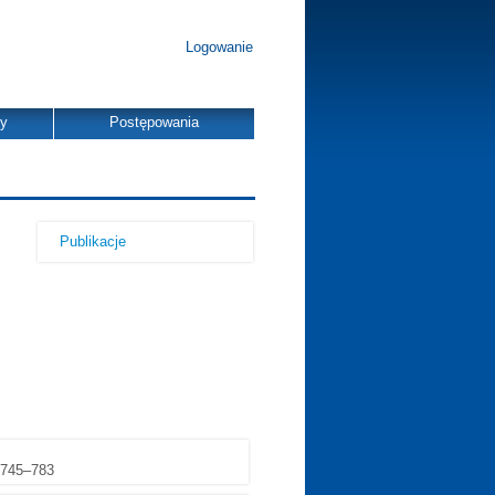
Logowanie
dy
Postępowania
Publikacje
, 745–783