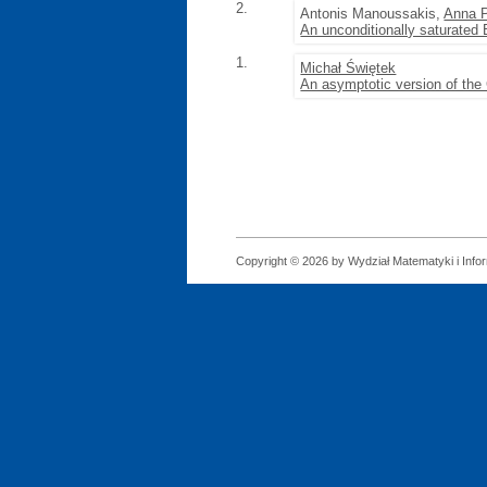
2.
Antonis Manoussakis,
Anna 
An unconditionally saturated
1.
Michał Świętek
An asymptotic version of th
Copyright © 2026 by Wydział Matematyki i Infor