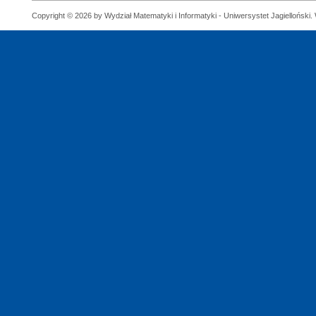
Copyright © 2026 by Wydział Matematyki i Informatyki - Uniwersystet Jagielloński