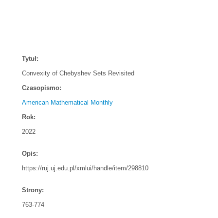
Tytuł:
Convexity of Chebyshev Sets Revisited
Czasopismo:
American Mathematical Monthly
Rok:
2022
Opis:
https://ruj.uj.edu.pl/xmlui/handle/item/298810
Strony:
763-774