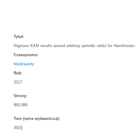
Tytuł:
Rigorous KAM results around arbitrary periodic orbits for Hamiltonia
Czasopismo:
Nonlinearity
Rok:
2017
Strony:
965-986
Tom (seria wydawnicza):
30(3)