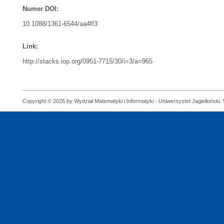
Numer DOI:
10.1088/1361-6544/aa4ff3
Link:
http://stacks.iop.org/0951-7715/30/i=3/a=965
Copyright © 2026 by Wydział Matematyki i Informatyki - Uniwersystet Jagielloński