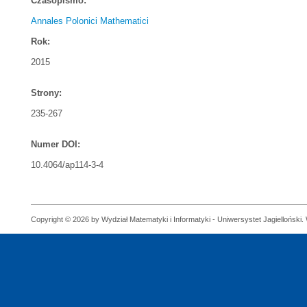
Czasopismo:
Annales Polonici Mathematici
Rok:
2015
Strony:
235-267
Numer DOI:
10.4064/ap114-3-4
Copyright © 2026 by Wydział Matematyki i Informatyki - Uniwersystet Jagielloński